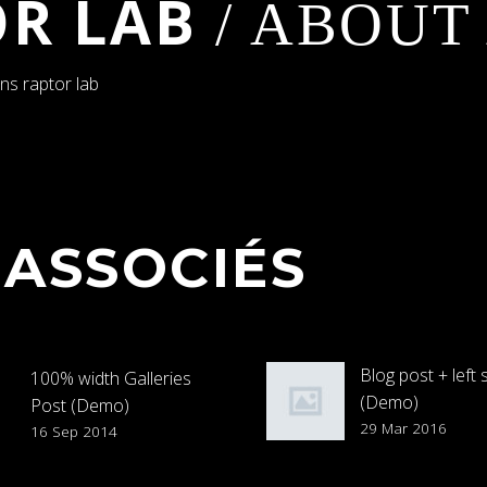
OR LAB
/ ABOUT
ans raptor lab
 ASSOCIÉS
Blog post + left 
100% width Galleries
(Demo)
Post (Demo)
Lorem Ipsum. Pr
29 Mar 2016
Lorem Ipsum. Proin
16 Sep 2014
gravida nibh vel v
gravida nibh vel velit
auctor aliquet. 
auctor aliquet. Aenean