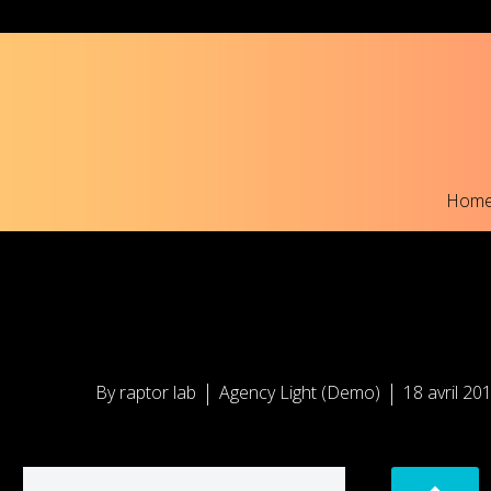
Hom
By raptor lab
Agency Light (Demo)
18 avril 20