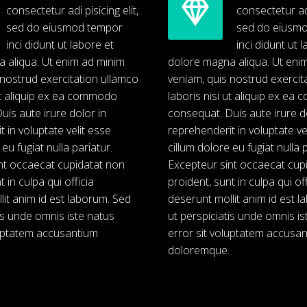


consectetur adi pisicing elit,
consectetur adi 
sed do eiusmod tempor
sed do eiusm
inci didunt ut labore et
inci didunt ut 
 aliqua. Ut enim ad minim
dolore magna aliqua. Ut eni
 nostrud exercitation ullamco
veniam, quis nostrud exercit
 ut aliquip ex ea commodo
laboris nisi ut aliquip ex e
uis aute irure dolor in
consequat. Duis aute irure d
 in voluptate velit esse
reprehenderit in voluptate ve
 eu fugiat nulla pariatur.
cillum dolore eu fugiat nulla p
nt occaecat cupidatat non
Excepteur sint occaecat cup
t in culpa qui officia
proident, sunt in culpa qui off
lit anim id est laborum. Sed
deserunt mollit anim id est 
is unde omnis iste natus
ut perspiciatis unde omnis is
luptatem accusantium
error sit voluptatem accusa
doloremque.