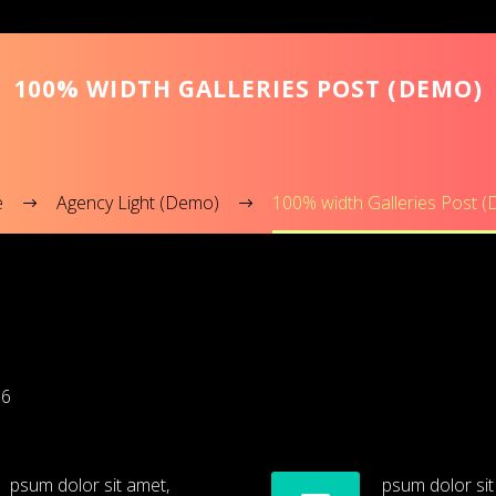
100% WIDTH GALLERIES POST (DEMO)
e
Agency Light (Demo)
100% width Galleries Post 
16
psum dolor sit amet,
psum dolor sit