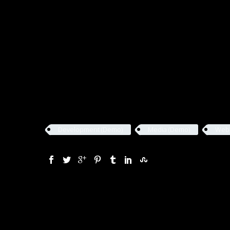
Development (Demo)
Media (Demo)
Webd