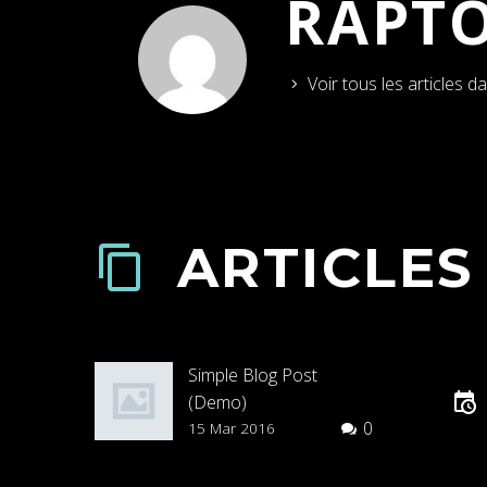
RAPT
Voir tous les articles d
ARTICLES
Simple Blog Post
(Demo)
0
Lorem Ipsum. Proin
15 Mar 2016
gravida nibh vel velit
auctor aliquet. Aenean