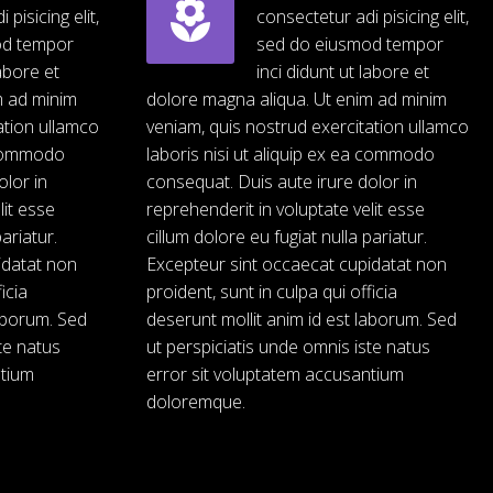


pisicing elit,
consectetur adi pisicing elit,
od tempor
sed do eiusmod tempor
labore et
inci didunt ut labore et
m ad minim
dolore magna aliqua. Ut enim ad minim
ation ullamco
veniam, quis nostrud exercitation ullamco
a commodo
laboris nisi ut aliquip ex ea commodo
olor in
consequat. Duis aute irure dolor in
lit esse
reprehenderit in voluptate velit esse
ariatur.
cillum dolore eu fugiat nulla pariatur.
idatat non
Excepteur sint occaecat cupidatat non
icia
proident, sunt in culpa qui officia
laborum. Sed
deserunt mollit anim id est laborum. Sed
te natus
ut perspiciatis unde omnis iste natus
ntium
error sit voluptatem accusantium
doloremque.