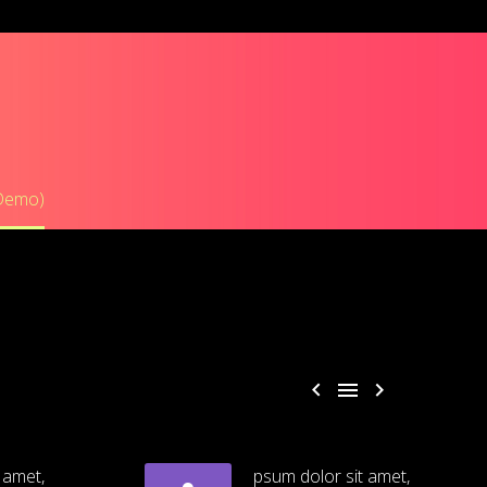
(Demo)



 amet,
psum dolor sit amet,