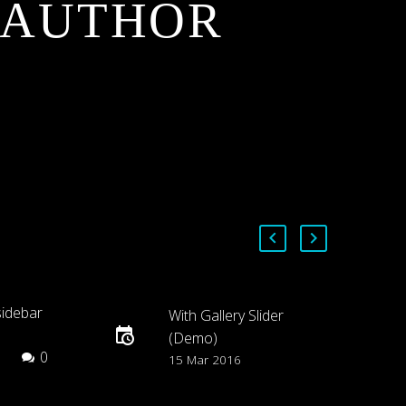
 AUTHOR
sidebar
With Gallery Slider
(Demo)
0
oin
Lorem Ipsum. Proin
15 Mar 2016
elit
gravida nibh vel velit
Aenean
auctor aliquet. Aenean