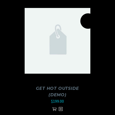
PROMO !
GET HOT OUTSIDE
(DEMO)
$
199.00