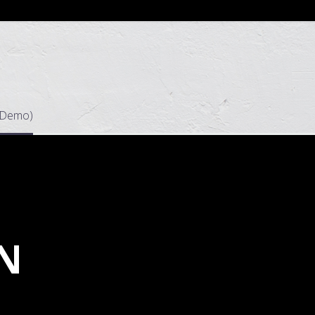
 (Demo)
N