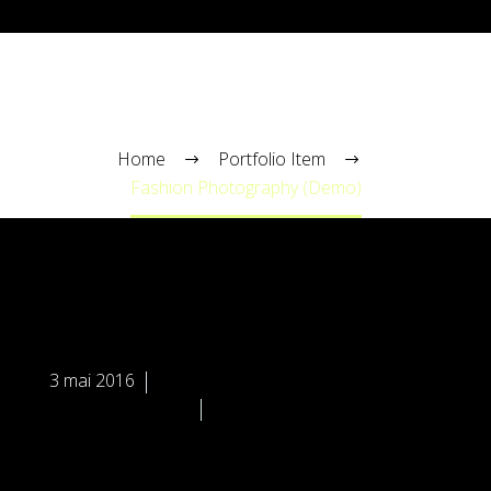
FASHION PHOTOGRAPHY (DEMO)
Home
Portfolio Item
Fashion Photography (Demo)


3 mai 2016
Meta Homes (Demo)
Meta Photography (Demo)