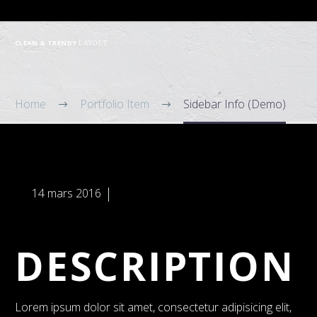
CLEAN & TRENDY
LAYOUT
Home
Portfolio Item
Sidebar Info (Demo)


14 mars 2016
Sound (Demo)
DESCRIPTION
Lorem ipsum dolor sit amet, consectetur adipisicing elit,