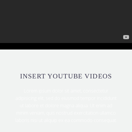
INSERT YOUTUBE VIDEOS
Lorem ipsum dolor sit amet, consectetur
adipisicing elit, sed do eiusmod tempor incididunt
ut labore et dolore magna aliqua. Ut enim ad
minim veniam, quis nostrud exercitation ullamco
laboris nisi ut aliquip ex ea commodo consequat.