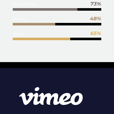
73%
Programming
48%
Usability
65%
Design