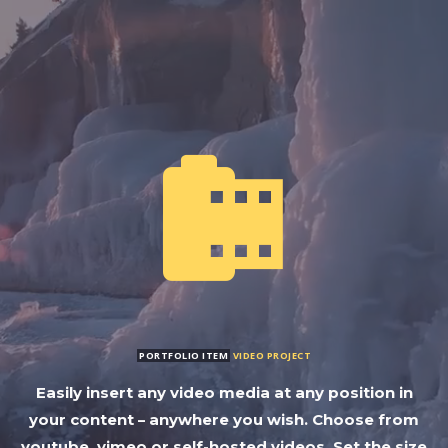


PORTFOLIO ITEM
VIDEO PROJECT
Easily insert any video media at any position in
your content – anywhere you wish. Choose from
youtube, vimeo or self-hosted videos. Set the size