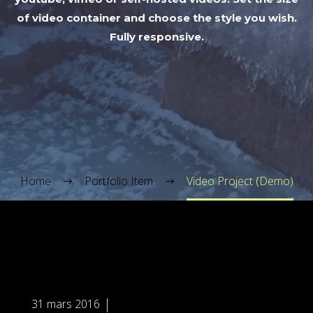
of video container and choose the style you wish.
Fully responsive.
Home
Portfolio Item
Video Project (Demo)


31 mars 2016