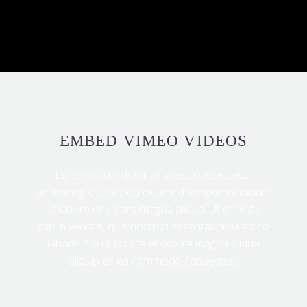
EMBED VIMEO VIDEOS
Lorem ipsum dolor sit amet, consectetur
adipisicing elit, sed do eiusmod tempor incididunt
ut labore et dolore magna aliqua. Ut enim ad
minim veniam, quis nostrud exercitation ullamco
laboris nisi ut labore et dolore magna aliqua
aliquip ex ea commodo consequat.