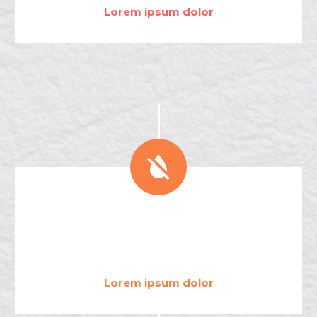
Lorem ipsum dolor


.
5
3
3
4
3
2
Lorem ipsum dolor