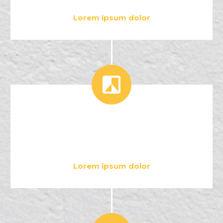
Lorem ipsum dolor


3
2
Lorem ipsum dolor