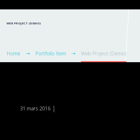
WEB PROJECT (DEMO)
Home
Portfolio Item
Web Project (Demo)


31 mars 2016
Splash Light - 01 (Demo)