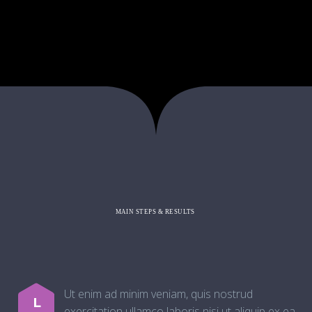
MAIN STEPS & RESULTS
Ut enim ad minim veniam, quis nostrud
L
exercitation ullamco laboris nisi ut aliquip ex ea