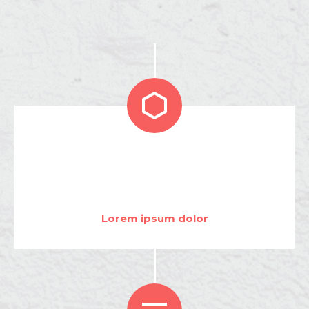


2
5
6
6
Lorem ipsum dolor