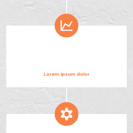


3
4
2
Lorem ipsum dolor

