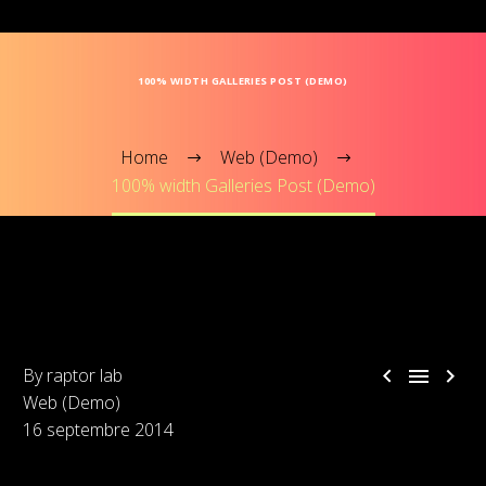
100% WIDTH GALLERIES POST (DEMO)
Home
Web (Demo)
100% width Galleries Post (Demo)



By raptor lab
Web (Demo)
16 septembre 2014