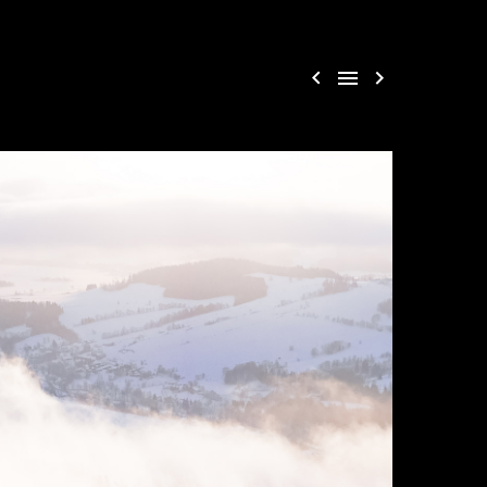


