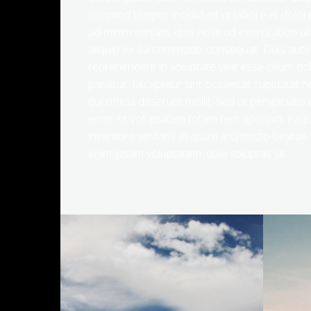
eiusmod tempor incididunt ut labore et dolor
ad minim veniam, quis nostrud exercitation ull
aliquip ex ea commodo consequat. Duis aute i
reprehenderit in voluptate velit esse cillum do
pariatur. Excepteur sint occaecat cupidatat n
qui officia deserunt mollit. Sed ut perspiciati
error sit voluptatem totam rem aperiam, eaqu
inventore veritatis et quasi architecto beatae 
enim ipsam voluptatem. quia voluptas sit