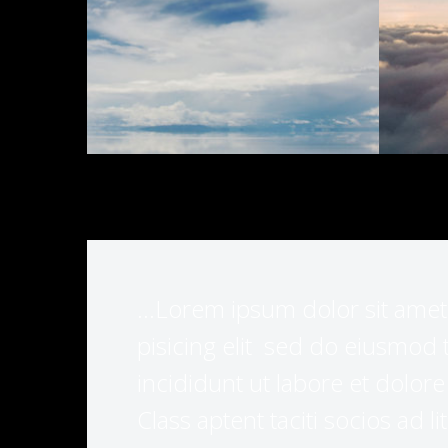
…Lorem ipsum dolor sit amet,
pisicing elit sed do eiusmod
incididunt ut labore et dolor
Class aptent taciti socios ad l