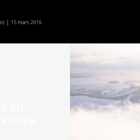
o)
15 mars 2016
R SIT
ISICING
icing elit, sed do