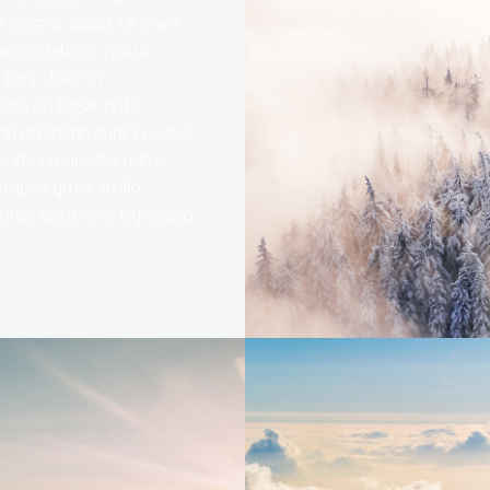
e magna aliqua. Ut enim
amco laboris nisi ut
rure dolor in
lore eu fugiat nulla
on proident, sunt in culpa
s unde omnis iste natus
e ipsa quae ab illo
vitae dicta sunt explicabo