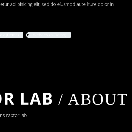
ur adi pisicing elit, sed do eiusmod aute irure dolor in.
dia (Demo)
Webdesign (Demo)
OR LAB
/ ABOUT
ans raptor lab