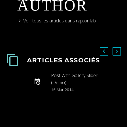
AUTHOR
Voir tous les articles dans raptor lab
ARTICLES ASSOCIÉS
Post With Gallery Slider
(Demo)
Lorem Ipsum. Proin
16 Mar 2014
gravida nibh vel velit
auctor aliquet. Aenean
sollicitudin, lorem quis
bibendum auctor, nisi elit
consequat ipsum, nec