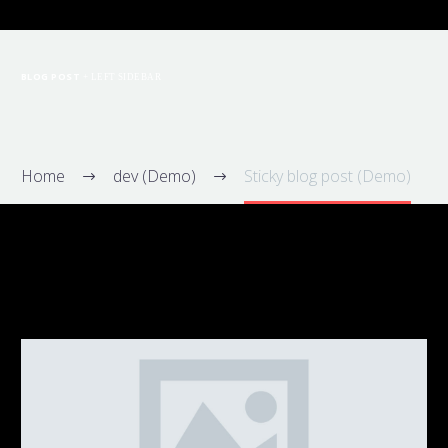
BLOG POST
+ LEFT SIDEBAR
Home
dev (Demo)
Sticky blog post (Demo)