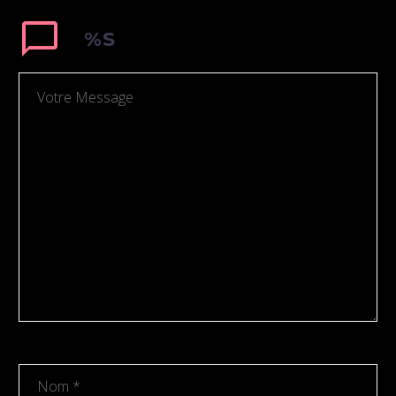
sagittis sem nibh id elit.
%S
Lorem Ipsum. Proin
gravida nibh vel velit
auctor aliquet. Aenean
sollicitudin, lorem quis
bibendum auctor, nisi elit
consequat ipsum, nec
sagittis sem nibh id elit.