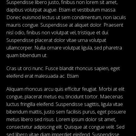
Suspendisse libero justo, finibus non lorem sit amet,
dapibus volutpat augue. Etiam et vestibulum massa.
Donec euismod lectus ut sem condimentum, non iaculis
mauris congue. Suspendisse at aliquet dolor. Praesent
nisl odio, finibus non volutpat vel, tristique et dui.
Suspendisse placerat dolor vitae urna volutpat
ullamcorper. Nulla ornare volutpat ligula, sed pharetra
quam bibendum ut.
Cras ut orci nunc. Fusce blandit rhoncus sapien, eget
eleifend erat malesuada ac. Etiam
Aliquam rhoncus arcu quis efficitur feugiat. Morbi at elit
congue, placerat metus eu, tincidunt tortor. Maecenas
luctus fringilla eleifend. Suspendisse sagittis, ligula vitae
bibendum mattis, justo sem facilisis purus, eget posuere
metus libero sed risus. Lorem ipsum dolor sit amet,
consectetur adipiscing elit. Quisque at congue velit. Sed
sed libero vitae diam imperdiet eleifend. Suspendisse