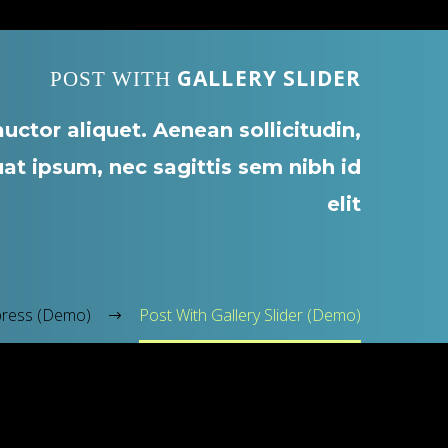
GALLERY SLIDER
POST WITH
uctor aliquet. Aenean sollicitudin,
at ipsum, nec sagittis sem nibh id
elit
ress (Demo)
Post With Gallery Slider (Demo)