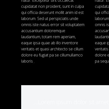
riatur. Excepteur sint occaecat
riatur. 
cupidatat non proident, sunt in culpa
cupidata
qui officia deserunt mollit anim id est
qui offi
laborum. Sed ut perspiciatis unde
laborum.
omnis iste natus error sit voluptatem
omnis is
accusantium doloremque
accusan
laudantium, totam rem aperiam,
laudant
eaque ipsa quae ab illo inventore
eaque ip
veritatis et quasi architecto se cillum
veritati
dolore eu fugiat pa se cillumullamco
dolore e
laboris .
pa sequ
…Lorem ipsum dolor sit amet, 