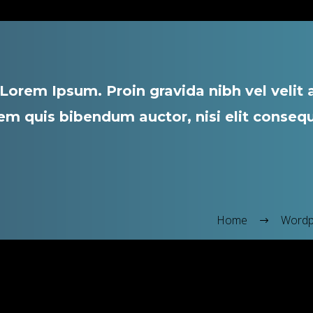
Lorem Ipsum. Proin gravida nibh vel velit a
em quis bibendum auctor, nisi elit consequ
Home
Wordp