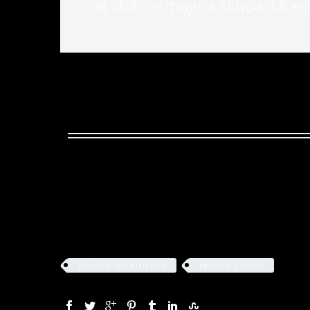
et dolore magna aliqua. Ut en
Development (Demo)
Finance (Demo)