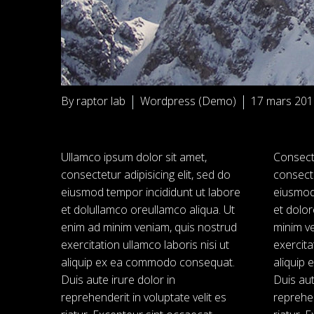
By raptor lab
Wordpress (Demo)
17 mars 201
Ullamco ipsum dolor sit amet,
Consecte
consectetur adipisicing elit, sed do
consecte
eiusmod tempor incididunt ut labore
eiusmod
et dolullamco oreullamco aliqua. Ut
et dolor
enim ad minim veniam, quis nostrud
minim v
exercitation ullamco laboris nisi ut
exercita
aliquip ex ea commodo consequat.
aliquip
Duis aute irure dolor in
Duis aut
reprehenderit in voluptate velit es
reprehen