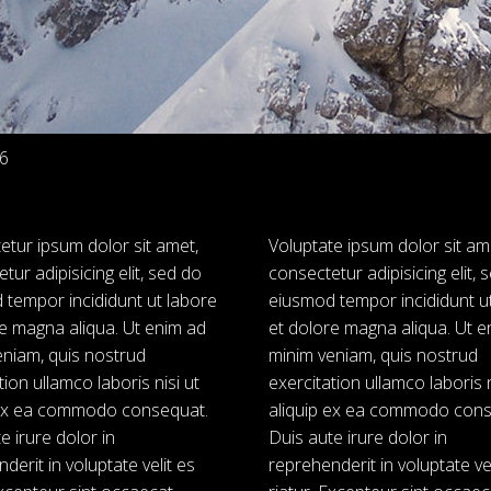
6
tur ipsum dolor sit amet,
Voluptate ipsum dolor sit am
tur adipisicing elit, sed do
consectetur adipisicing elit, 
 tempor incididunt ut labore
eiusmod tempor incididunt u
e magna aliqua. Ut enim ad
et dolore magna aliqua. Ut e
eniam, quis nostrud
minim veniam, quis nostrud
tion ullamco laboris nisi ut
exercitation ullamco laboris n
 ex ea commodo consequat.
aliquip ex ea commodo cons
e irure dolor in
Duis aute irure dolor in
derit in voluptate velit es
reprehenderit in voluptate vel