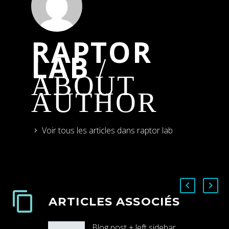
RAPTOR
LAB
/
ABOUT
AUTHOR
Voir tous les articles dans raptor lab
ARTICLES ASSOCIÉS
Blog post + left sidebar