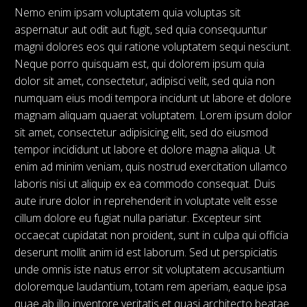
Nemo enim ipsam voluptatem quia voluptas sit
aspernatur aut odit aut fugit, sed quia consequuntur
magni dolores eos qui ratione voluptatem sequi nesciunt.
Neque porro quisquam est, qui dolorem ipsum quia
dolor sit amet, consectetur, adipisci velit, sed quia non
numquam eius modi tempora incidunt ut labore et dolore
magnam aliquam quaerat voluptatem. Lorem ipsum dolor
sit amet, consectetur adipisicing elit, sed do eiusmod
tempor incididunt ut labore et dolore magna aliqua. Ut
enim ad minim veniam, quis nostrud exercitation ullamco
laboris nisi ut aliquip ex ea commodo consequat. Duis
aute irure dolor in reprehenderit in voluptate velit esse
cillum dolore eu fugiat nulla pariatur. Excepteur sint
occaecat cupidatat non proident, sunt in culpa qui officia
deserunt mollit anim id est laborum. Sed ut perspiciatis
unde omnis iste natus error sit voluptatem accusantium
doloremque laudantium, totam rem aperiam, eaque ipsa
quae ab illo inventore veritatis et quasi architecto beatae