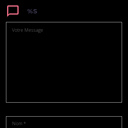
sagittis sem nibh id elit.
%S