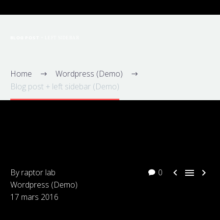
BLOG POST
+ LEFT SIDEBAR
Home
Wordpress (Demo)
Blog post + left sidebar (Demo)



By raptor lab
0
Wordpress (Demo)
17 mars 2016