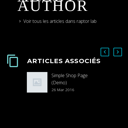
AUTHOR
Voir tous les articles dans raptor lab
ARTICLES ASSOCIÉS
Simple Shop Page
(Demo)
Lorem Ipsum. Proin
26 Mar 2016
gravida nibh vel velit
auctor aliquet. Aenean
sollicitudin, lorem quis
bibendum auctor, nisi elit
consequat ipsum, nec